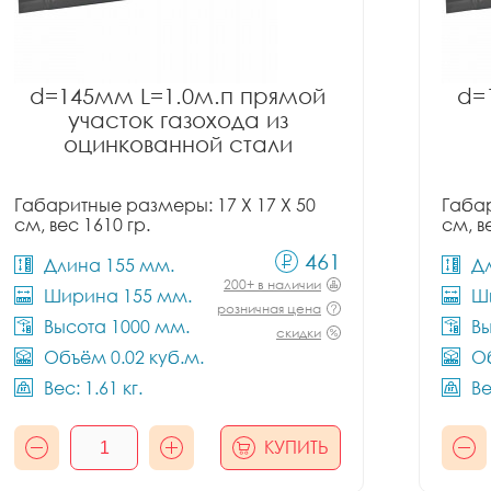
d=145мм L=1.0м.п прямой
d=
участок газохода из
оцинкованной стали
Габаритные размеры: 17 X 17 X 50
Габар
см, вес 1610 гр.
см, в
461
Длина 155 мм.
Д
200+ в наличии
Ширина 155 мм.
Ш
розничная цена
Высота 1000 мм.
Вы
скидки
Объём 0.02 куб.м.
Об
Вес: 1.61 кг.
Ве
КУПИТЬ