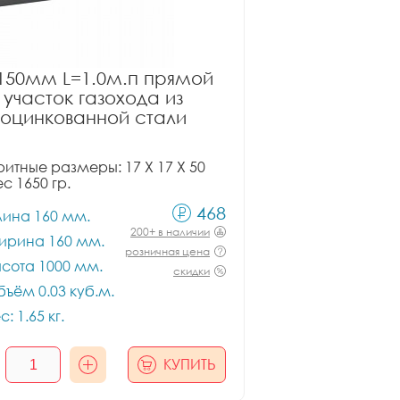
150мм L=1.0м.п прямой
участок газохода из
оцинкованной стали
итные размеры: 17 X 17 X 50
ес 1650 гр.
468
лина 160 мм.
200+ в наличии
ирина 160 мм.
розничная цена
сота 1000 мм.
скидки
ъём 0.03 куб.м.
с: 1.65 кг.
КУПИТЬ