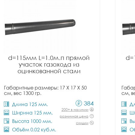
d=115мм L=1.0м.п прямой
d=
участок газохода из
оцинкованной стали
Габаритные размеры: 17 X 17 X 50
Габар
см, вес 1300 гр.
см, в
384
Длина 125 мм.
Д
200+ в наличии
Ширина 125 мм.
Ш
розничная цена
Высота 1000 мм.
Вы
скидки
Объём 0.02 куб.м.
Об