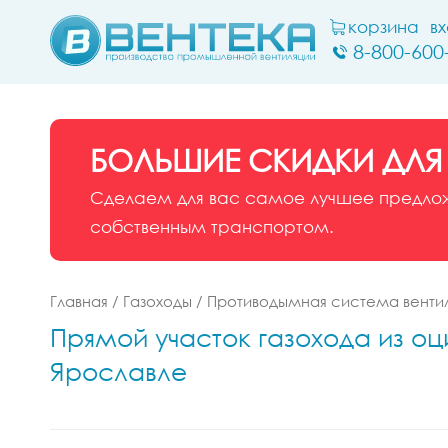
корзина
в
8-800-600
БОЛЬШИЕ СКИДКИ ДЛЯ
Сделаем для вас самое лучшее предложе
собственным транспортом.
Главная
/
Газоходы
/
Противодымная система венти
Прямой участок газохода из оц
Ярославле