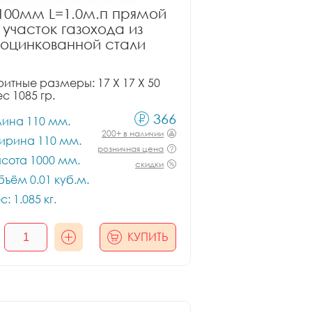
100мм L=1.0м.п прямой
участок газохода из
оцинкованной стали
итные размеры: 17 X 17 X 50
ес 1085 гр.
366
лина 110 мм.
200+ в наличии
ирина 110 мм.
розничная цена
сота 1000 мм.
скидки
ъём 0.01 куб.м.
с: 1.085 кг.
КУПИТЬ