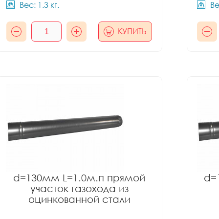
Вес: 1.3 кг.
Ве
КУПИТЬ
d=130мм L=1.0м.п прямой
d=
участок газохода из
оцинкованной стали