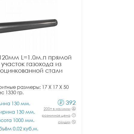
120мм L=1.0м.п прямой
участок газохода из
оцинкованной стали
итные размеры: 17 X 17 X 50
ес 1330 гр.
392
лина 130 мм.
200+ в наличии
ирина 130 мм.
розничная цена
сота 1000 мм.
скидки
ъём 0.02 куб.м.