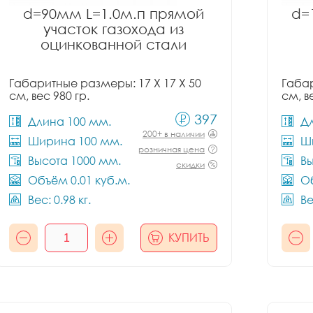
d=90мм L=1.0м.п прямой
d=
участок газохода из
оцинкованной стали
Габаритные размеры: 17 X 17 X 50
Габар
см, вес 980 гр.
см, в
397
Длина 100 мм.
Д
200+ в наличии
Ширина 100 мм.
Ш
розничная цена
Высота 1000 мм.
Вы
скидки
Объём 0.01 куб.м.
Об
Вес: 0.98 кг.
Ве
КУПИТЬ