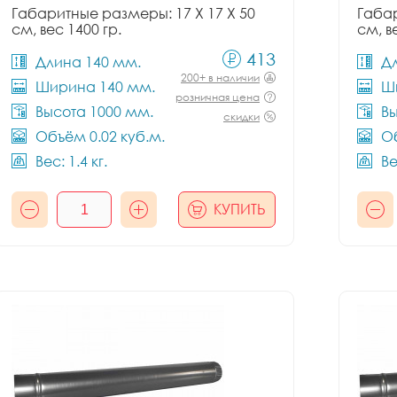
Габаритные размеры: 17 X 17 X 50
Габар
см, вес 1400 гр.
см, в
413
Длина 140 мм.
Д
200+ в наличии
Ширина 140 мм.
Ш
розничная цена
Высота 1000 мм.
Вы
скидки
Объём 0.02 куб.м.
Об
Вес: 1.4 кг.
Ве
КУПИТЬ