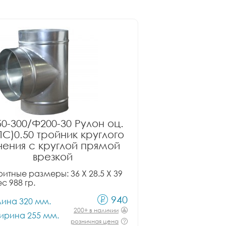
0-300/Ф200-30 Рулон оц.
ПС)0.50 тройник круглого
чения с круглой прямой
врезкой
итные размеры: 36 X 28.5 X 39
ес 988 гр.
940
лина 320 мм.
200+ в наличии
ирина 255 мм.
розничная цена