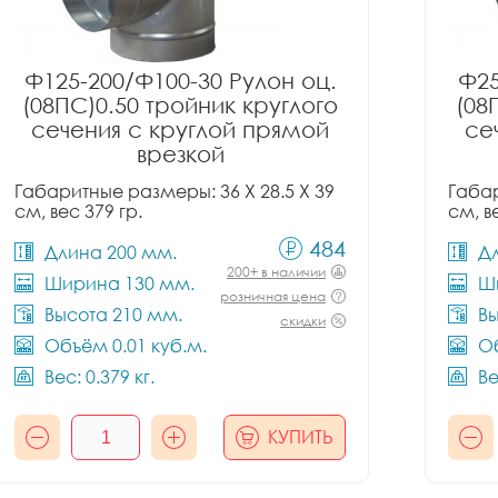
Ф125-200/Ф100-30 Рулон оц.
Ф25
(08ПС)0.50 тройник круглого
(08
сечения с круглой прямой
се
врезкой
Габаритные размеры: 36 X 28.5 X 39
Габар
см, вес 379 гр.
см, в
484
Длина 200 мм.
Д
200+ в наличии
Ширина 130 мм.
Ш
розничная цена
Высота 210 мм.
Вы
скидки
Объём 0.01 куб.м.
Об
Вес: 0.379 кг.
Ве
КУПИТЬ