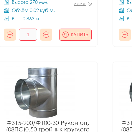
Высота 270 мм.
Вы
скидки
Объём 0.02 куб.м.
Об
Вес: 0.863 кг.
Ве
КУПИТЬ
Ф315-200/Ф100-30 Рулон оц.
Ф31
(08ПС)0.50 тройник круглого
(08