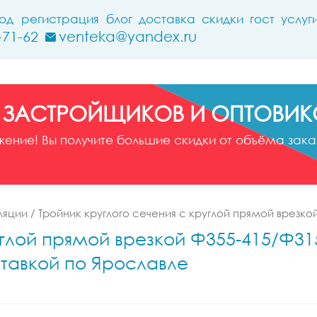
ход
регистрация
блог
доставка
скидки
гост
услуг
-71-62
venteka@yandex.ru
 ЗАСТРОЙЩИКОВ И ОПТОВИК
ние! Вы получите большие скидки от объёма заказ
ляции
/
Тройник круглого сечения с круглой прямой врезко
углой прямой врезкой Ф355-415/Ф315
ставкой по Ярославле