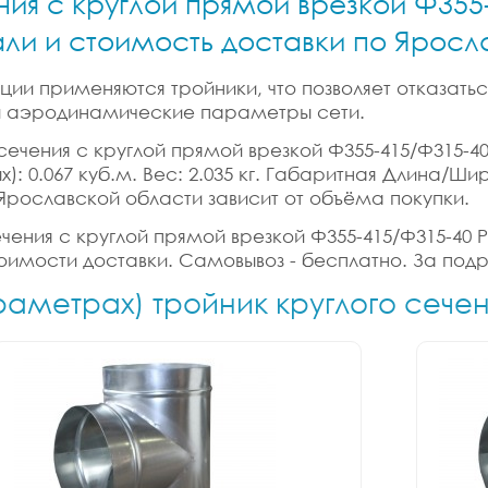
ния с круглой прямой врезкой Ф355
али и стоимость доставки по Ярос
ии применяются тройники, что позволяет отказатьс
 и аэродинамические параметры сети.
сечения с круглой прямой врезкой Ф355-415/Ф315-40
х): 0.067 куб.м. Вес: 2.035 кг. Габаритная Длина/Ш
 Ярославской области зависит от объёма покупки.
ечения с круглой прямой врезкой Ф355-415/Ф315-40 Р
тоимости доставки. Самовывоз - бесплатно. За под
раметрах) тройник круглого сече