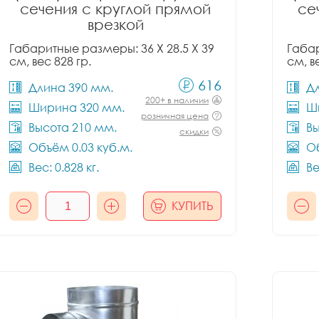
сечения с круглой прямой
се
врезкой
Габаритные размеры: 36 X 28.5 X 39
Габар
см, вес 828 гр.
см, в
616
Длина 390 мм.
Д
200+ в наличии
Ширина 320 мм.
Ш
розничная цена
Высота 210 мм.
Вы
скидки
Объём 0.03 куб.м.
Об
Вес: 0.828 кг.
Ве
КУПИТЬ