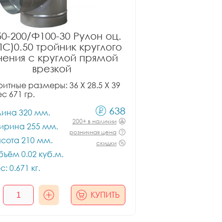
0-200/Ф100-30 Рулон оц.
ПС)0.50 тройник круглого
чения с круглой прямой
врезкой
итные размеры: 36 X 28.5 X 39
ес 671 гр.
638
лина 320 мм.
200+ в наличии
ирина 255 мм.
розничная цена
сота 210 мм.
скидки
ъём 0.02 куб.м.
с: 0.671 кг.
КУПИТЬ