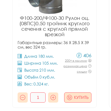
Ф100-200/Ф100-30 Рулон оц.
(08ПС)0.50 тройник круглого
сечения с круглой прямой
врезкой
Габаритные размеры: 36 X 28.5 X 39
см, вес 324 гр.
406
Длина 180 мм.
200+ в наличии
Ширина 105 мм.
розничная цена
Высота 210 мм.
скидки
Объём 0 куб.м.
Вес: 0.324 кг.
КУПИТЬ