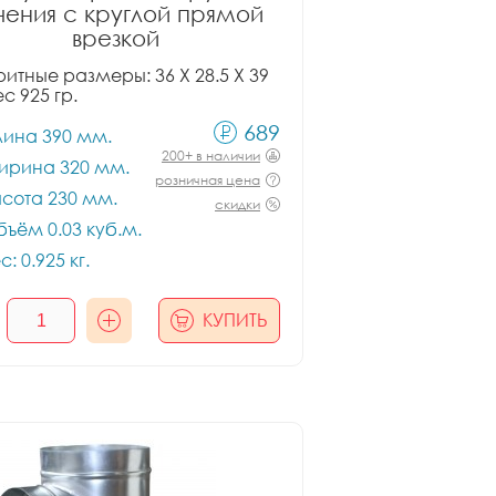
чения с круглой прямой
врезкой
итные размеры: 36 X 28.5 X 39
ес 925 гр.
689
лина 390 мм.
200+ в наличии
ирина 320 мм.
розничная цена
сота 230 мм.
скидки
ъём 0.03 куб.м.
с: 0.925 кг.
КУПИТЬ